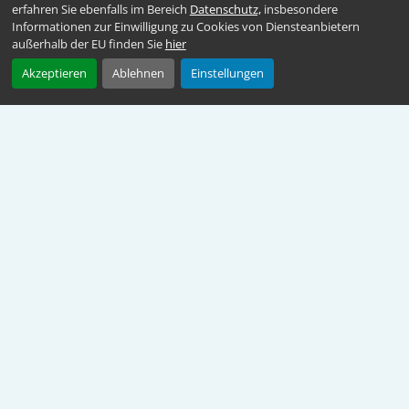
erfahren Sie ebenfalls im Bereich
Datenschutz,
insbesondere
Informationen zur Einwilligung zu Cookies von Diensteanbietern
außerhalb der EU finden Sie
hier
Akzeptieren
Ablehnen
Einstellungen