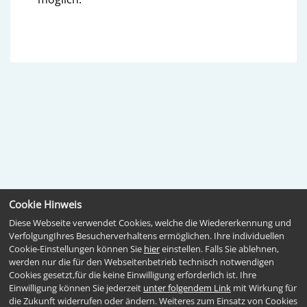
Cookie Hinweis
Diese Webseite verwendet Cookies, welche die Wiedererkennung und
VerfolgungIhres Besucherverhaltens ermöglichen. Ihre individuellen
Cookie-Einstellungen können Sie
hier
einstellen. Falls Sie ablehnen,
werden nur die für den Webseitenbetrieb technisch notwendigen
Cookies gesetzt,für die keine Einwilligung erforderlich ist. Ihre
Einwilligung können Sie jederzeit
unter folgendem Link
mit Wirkung für
die Zukunft widerrufen oder ändern. Weiteres zum Einsatz von Cookies