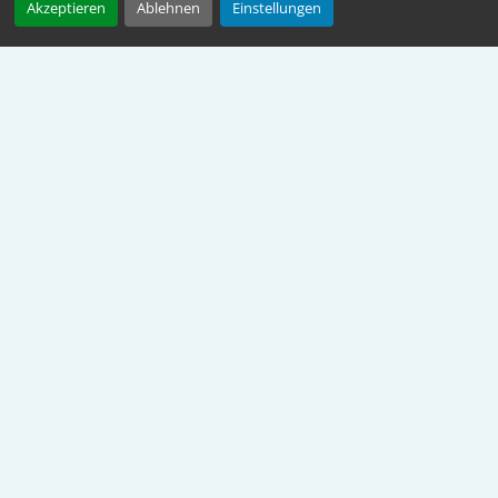
Akzeptieren
Ablehnen
Einstellungen
Wesroc
Wesroc GbR im Auftrag der Bundesrechtsanwaltskammer
beA STÖRUNGSHISTORIE (PDF)
BNotK - BUNDESNOTARKAMMER
AKTUELLE MELDUNGEN DER JUSTIZ
BRAK - BUNDESRECHTSANWALTSKAMMER