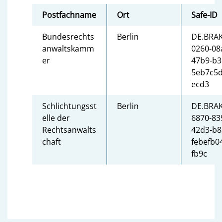
Postfachname
Ort
Safe-ID
Bundesrechts
Berlin
DE.BRAK
anwaltskamm
0260-08
er
47b9-b3
5eb7c5d
ecd3
Schlichtungsst
Berlin
DE.BRAK
elle der
6870-83
Rechtsanwalts
42d3-b8
chaft
febefb0
fb9c