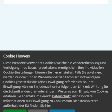
Cookie Hinweis
Diese Webseite verwendet Cookies, welche die Wiedererkennung und
VerfolgungIhres Besucherverhaltens ermöglichen. Ihre individuellen
Cookie-Einstellungen können Sie
hier
einstellen. Falls Sie ablehnen,
werden nur die für den Webseitenbetrieb technisch notwendigen
Cookies gesetzt,für die keine Einwilligung erforderlich ist. Ihre
Einwilligung können Sie jederzeit
unter folgendem Link
mit Wirkung für
die Zukunft widerrufen oder ändern. Weiteres zum Einsatz von Cookies
erfahren Sie ebenfalls im Bereich
Datenschutz,
insbesondere
Informationen zur Einwilligung zu Cookies von Diensteanbietern
außerhalb der EU finden Sie
hier